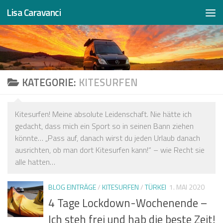
Lisa Caravanci
Zum Inhalt springen
KATEGORIE:
KITESURFEN
Kitesurfen! Meine absolute Leidenschaft. Nie hätte ich
gedacht, dass mich ein Sport so in seinen Bann ziehen
könnte… „Pass auf, danach wirst du jeden Urlaub danach
ausrichten, ob man dort Kitesurfen kann!“ – wie Recht sie
alle hatten…
BLOG EINTRÄGE
/
KITESURFEN
/
TÜRKEI
1. MAI 2020
4 Tage Lockdown-Wochenende –
Ich steh frei und hab die beste Zeit!