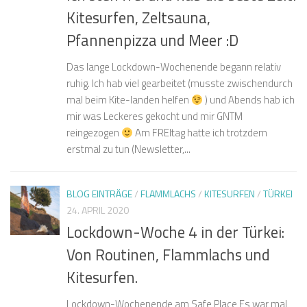
Kitesurfen, Zeltsauna,
Pfannenpizza und Meer :D
Das lange Lockdown-Wochenende begann relativ
ruhig. Ich hab viel gearbeitet (musste zwischendurch
mal beim Kite-landen helfen
) und Abends hab ich
mir was Leckeres gekocht und mir GNTM
reingezogen
Am FREItag hatte ich trotzdem
erstmal zu tun (Newsletter,...
BLOG EINTRÄGE
/
FLAMMLACHS
/
KITESURFEN
/
TÜRKEI
24. APRIL 2020
Lockdown-Woche 4 in der Türkei:
Von Routinen, Flammlachs und
Kitesurfen.
Lockdown-Wochenende am Safe Place Es war mal