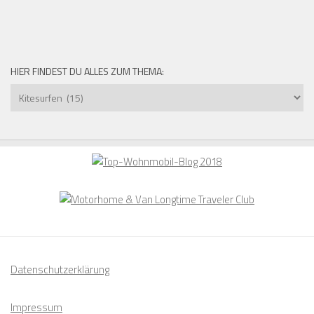
HIER FINDEST DU ALLES ZUM THEMA:
Hier
findest
du
alles
zum
Thema:
Datenschutzerklärung
Impressum