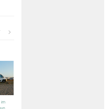
&
 im
nun