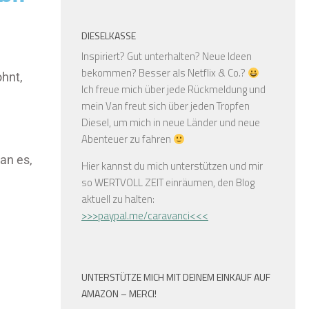
DIESELKASSE
Inspiriert? Gut unterhalten? Neue Ideen
bekommen? Besser als Netflix & Co.?
hnt,
Ich freue mich über jede Rückmeldung und
mein Van freut sich über jeden Tropfen
Diesel, um mich in neue Länder und neue
Abenteuer zu fahren
an es,
Hier kannst du mich unterstützen und mir
so WERTVOLL ZEIT einräumen, den Blog
aktuell zu halten:
>>>paypal.me/caravanci<<<
UNTERSTÜTZE MICH MIT DEINEM EINKAUF AUF
AMAZON – MERCI!