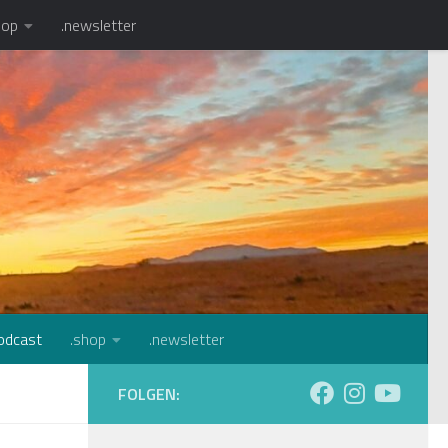
hop
.newsletter
WWW.CARAVANCI.COM
odcast
.shop
.newsletter
FOLGEN: