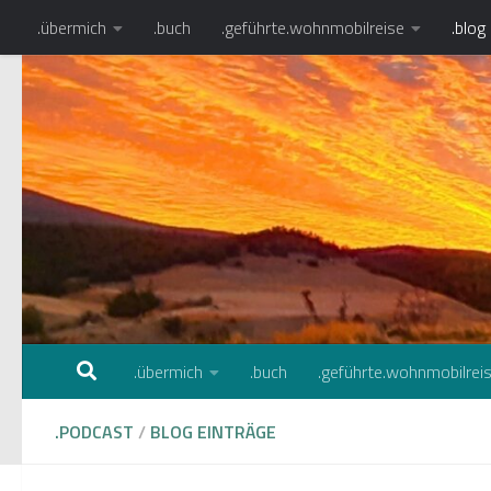
.übermich
.buch
.geführte.wohnmobilreise
.blog
Zum Inhalt springen
Lisa Caravanci
Türkeireisen
.übermich
.buch
.geführte.wohnmobilrei
.PODCAST
/
BLOG EINTRÄGE