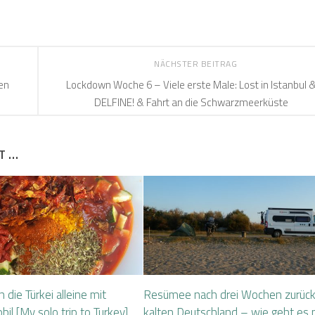
NÄCHSTER BEITRAG
en
Lockdown Woche 6 – Viele erste Male: Lost in Istanbul 
DELFINE! & Fahrt an die Schwarzmeerküste
T …
 die Türkei alleine mit
Resümee nach drei Wochen zurück
 [My solo trip to Turkey]
kalten Deutschland – wie geht es 