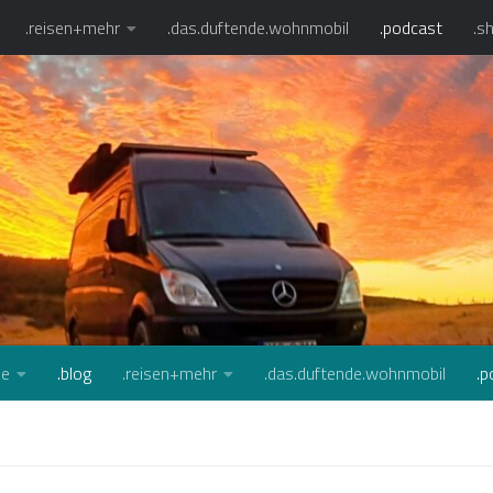
.reisen+mehr
.das.duftende.wohnmobil
.podcast
.s
se
.blog
.reisen+mehr
.das.duftende.wohnmobil
.p