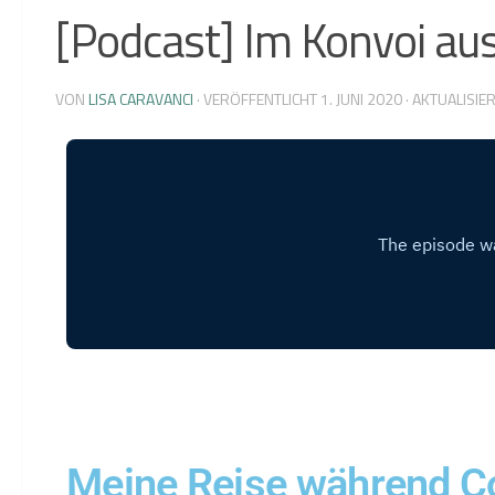
[Podcast] Im Konvoi aus
VON
LISA CARAVANCI
· VERÖFFENTLICHT
1. JUNI 2020
· AKTUALISIE
Meine Reise während 