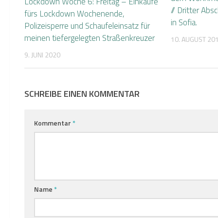
Lockdown Woche 6: Freitag – Einkäufe
// Dritter Abs
fürs Lockdown Wochenende,
in Sofia.
Polizeisperre und Schaufeleinsatz für
meinen tiefergelegten Straßenkreuzer
10. AUGUST 20
9. JUNI 2020
SCHREIBE EINEN KOMMENTAR
Kommentar
*
Name
*