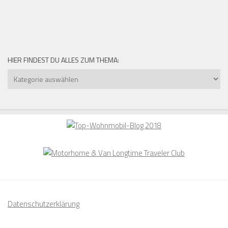
HIER FINDEST DU ALLES ZUM THEMA:
Hier
findest
du
alles
zum
Thema:
Datenschutzerklärung