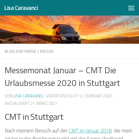
Lisa Caravanci
Zum Inhalt springen
BLOG EINTRÄGE
/
MESSE
Messemonat Januar – CMT Die
Urlaubsmesse 2020 in Stuttgart
VON
LISA CARAVANCI
· VERÖFFENTLICHT
12. FEBRUAR 2020
·
AKTUALISIERT
21. MÄRZ 2021
CMT in Stuttgart
Nach meinem Besuch auf der
CMT im Januar 2018
, die mein
erster realer Berührungspunkt mit der Szene überhaupt