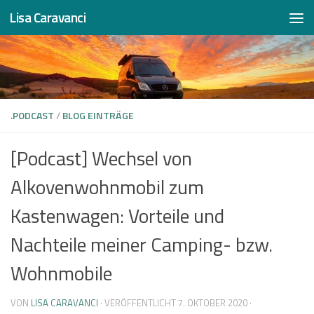
Lisa Caravanci
Zum Inhalt springen
.PODCAST
/
BLOG EINTRÄGE
[Podcast] Wechsel von
Alkovenwohnmobil zum
Kastenwagen: Vorteile und
Nachteile meiner Camping- bzw.
Wohnmobile
VON
LISA CARAVANCI
· VERÖFFENTLICHT
7. OKTOBER 2020
·