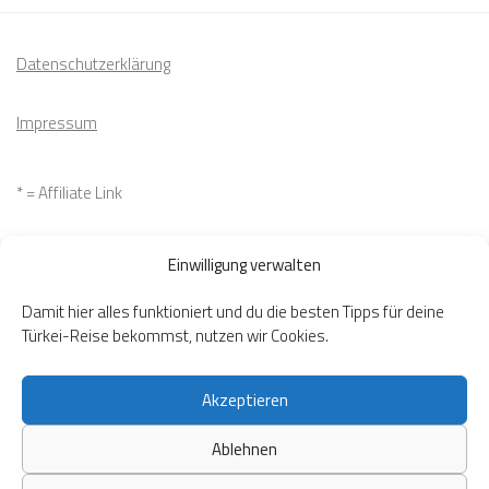
Datenschutzerklärung
Impressum
* = Affiliate Link
Cookie Richtlinie
Einwilligung verwalten
Widerrufsbelehrung
Damit hier alles funktioniert und du die besten Tipps für deine
Türkei-Reise bekommst, nutzen wir Cookies.
Akzeptieren
Ablehnen
Lisa Caravanci © 2026. Alle Rechte vorbehalten.