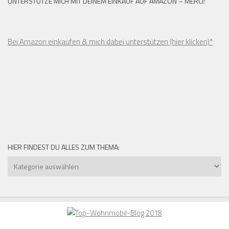
UNTERSTÜTZE MICH MIT DEINEM EINKAUF AUF AMAZON – MERCI!
Bei Amazon einkaufen & mich dabei unterstützen (hier klicken)*
HIER FINDEST DU ALLES ZUM THEMA:
Hier
findest
du
alles
zum
Thema: