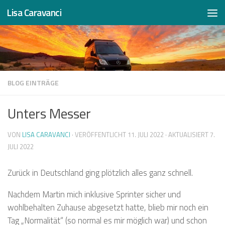
Lisa Caravanci
Zum Inhalt springen
BLOG EINTRÄGE
Unters Messer
VON
LISA CARAVANCI
· VERÖFFENTLICHT
11. JULI 2022
· AKTUALISIERT
7.
JULI 2022
Zurück in Deutschland ging plötzlich alles ganz schnell.
Nachdem Martin mich inklusive Sprinter sicher und
wohlbehalten Zuhause abgesetzt hatte, blieb mir noch ein
Tag „Normalität“ (so normal es mir möglich war) und schon