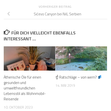
VORHERIGER BEITRAG
Sićevo Canyon bei Niš, Serbien
FÜR DICH VIELLEICHT EBENFALLS
INTERESSANT …
Ätherische Öle für einen
☝ Ratschläge – von wem?
gesunden und
14. MAI 2019
umweltfreundlichen
Lebensstil als Wohnmobil-
Reisende
10. OKTOBER 2023