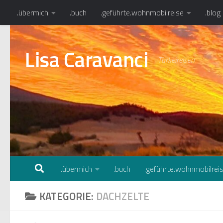
.übermich
.buch
.geführte.wohnmobilreise
.blog
Zum Inhalt springen
Lisa Caravanci
Türkeireisen
.übermich
.buch
.geführte.wohnmobilrei
KATEGORIE:
DACHZELTE