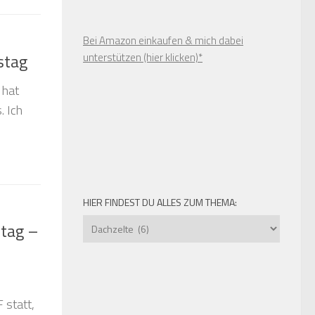
Bei Amazon einkaufen & mich dabei
stag
unterstützen (hier klicken)*
 hat
. Ich
HIER FINDEST DU ALLES ZUM THEMA:
Hier
itag –
findest
du
alles
zum
 statt,
Thema: