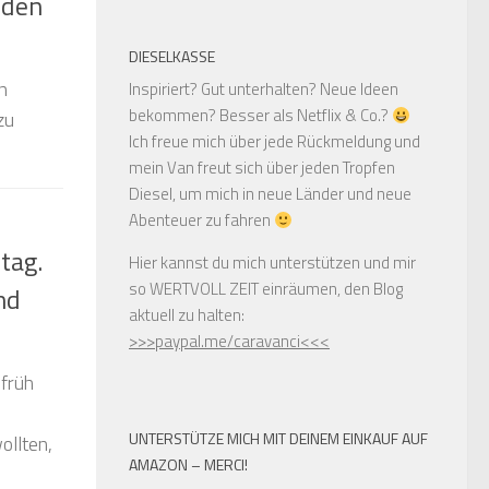
 den
DIESELKASSE
n
Inspiriert? Gut unterhalten? Neue Ideen
bekommen? Besser als Netflix & Co.?
zu
Ich freue mich über jede Rückmeldung und
mein Van freut sich über jeden Tropfen
Diesel, um mich in neue Länder und neue
Abenteuer zu fahren
tag.
Hier kannst du mich unterstützen und mir
so WERTVOLL ZEIT einräumen, den Blog
nd
aktuell zu halten:
>>>paypal.me/caravanci<<<
früh
n
UNTERSTÜTZE MICH MIT DEINEM EINKAUF AUF
ollten,
AMAZON – MERCI!