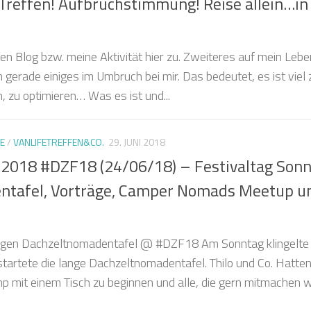
 Treffen! Aufbruchstimmung! Reise allein…in
nen Blog bzw. meine Aktivität hier zu. Zweiteres auf mein Lebe
ch gerade einiges im Umbruch bei mir. Das bedeutet, es ist viel 
n, zu optimieren… Was es ist und...
E
/
VANLIFETREFFEN&CO.
29. JUNI 2018
l 2018 #DZF18 (24/06/18) – Festivaltag Sonn
ntafel, Vorträge, Camper Nomads Meetup u
ngen Dachzeltnomadentafel @ #DZF18 Am Sonntag klingelte 
tartete die lange Dachzeltnomadentafel. Thilo und Co. Hatte
p mit einem Tisch zu beginnen und alle, die gern mitmachen w