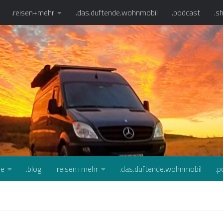
.reisen+mehr
.das.duftende.wohnmobil
.podcast
.s
se
.blog
.reisen+mehr
.das.duftende.wohnmobil
.p