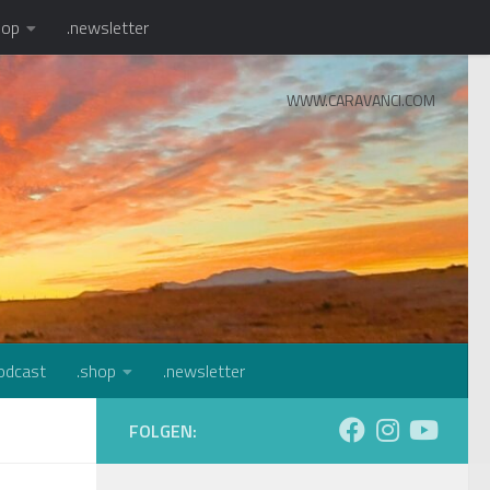
hop
.newsletter
WWW.CARAVANCI.COM
odcast
.shop
.newsletter
FOLGEN: