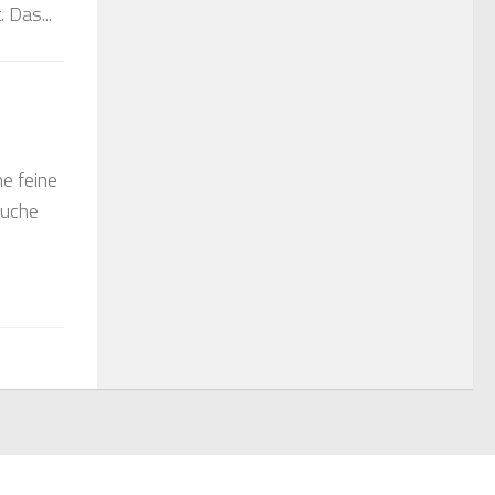
 Das...
ne feine
auche