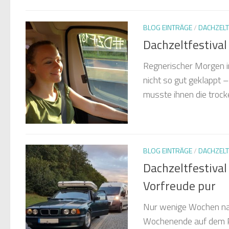
BLOG EINTRÄGE
/
DACHZELT
Dachzeltfestiva
Regnerischer Morgen i
nicht so gut geklappt –
musste ihnen die trock
BLOG EINTRÄGE
/
DACHZELT
Dachzeltfestiva
Vorfreude pur
Nur wenige Wochen nac
Wochenende auf dem Pla