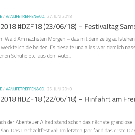
E
/
VANLIFETREFFEN&CO.
27. JUNI 2018
l 2018 #DZF18 (23/06/18) – Festivaltag Sam
m Wald Am nächsten Morgen – das mit dem zeitig aufstehen
 weckte ich die beiden. Es nieselte und alles war ziemlich nass
enen Schuhe etc. aus dem Auto...
E
/
VANLIFETREFFEN&CO.
26. JUNI 2018
l 2018 #DZF18 (22/06/18) – Hinfahrt am Fre
h der Abenteuer Allrad stand schon das nächste grandiose
n: Das Dachzeltfestival! Im letzten Jahr fand das erste DZF