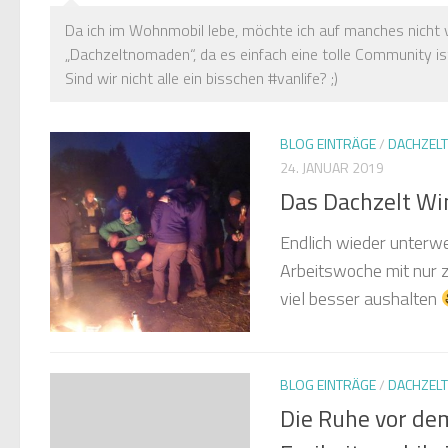
Da ich im Wohnmobil lebe, möchte ich auf manches nicht 
„Dachzeltnomaden“, da es einfach eine tolle Community is
Sind wir nicht alle ein bisschen #vanlife? ;)
BLOG EINTRÄGE
/
DACHZELT
24. JANUAR 2019
Das Dachzelt Wi
Endlich wieder unterwe
Arbeitswoche mit nur z
viel besser aushalten
BLOG EINTRÄGE
/
DACHZELT
Die Ruhe vor de