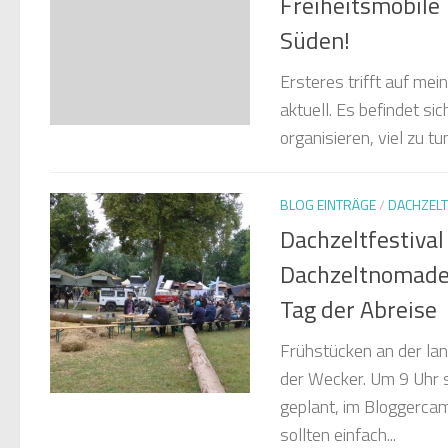
Freiheitsmobile
Süden!
Ersteres trifft auf mei
aktuell. Es befindet si
organisieren, viel zu tu
BLOG EINTRÄGE
/
DACHZELT
Dachzeltfestiva
Dachzeltnomade
Tag der Abreise
Frühstücken an der la
der Wecker. Um 9 Uhr s
geplant, im Bloggercam
sollten einfach...