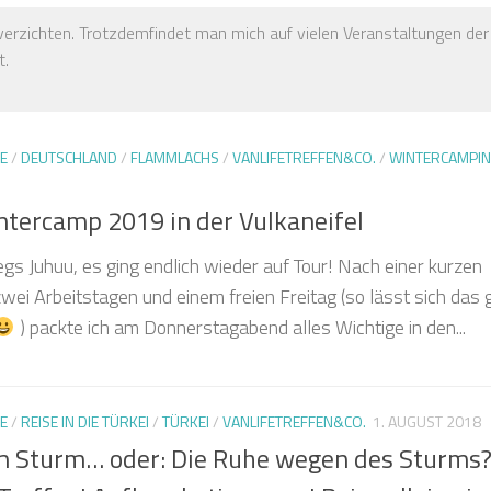
verzichten. Trotzdemfindet man mich auf vielen Veranstaltungen der
t.
E
/
DEUTSCHLAND
/
FLAMMLACHS
/
VANLIFETREFFEN&CO.
/
WINTERCAMPI
ntercamp 2019 in der Vulkaneifel
gs Juhuu, es ging endlich wieder auf Tour! Nach einer kurzen
wei Arbeitstagen und einem freien Freitag (so lässt sich das
) packte ich am Donnerstagabend alles Wichtige in den...
E
/
REISE IN DIE TÜRKEI
/
TÜRKEI
/
VANLIFETREFFEN&CO.
1. AUGUST 2018
m Sturm… oder: Die Ruhe wegen des Sturms