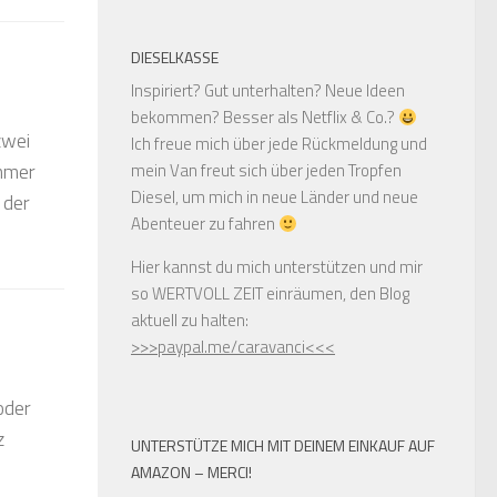
DIESELKASSE
Inspiriert? Gut unterhalten? Neue Ideen
bekommen? Besser als Netflix & Co.?
zwei
Ich freue mich über jede Rückmeldung und
ommer
mein Van freut sich über jeden Tropfen
Diesel, um mich in neue Länder und neue
 der
Abenteuer zu fahren
Hier kannst du mich unterstützen und mir
so WERTVOLL ZEIT einräumen, den Blog
aktuell zu halten:
>>>paypal.me/caravanci<<<
oder
z
UNTERSTÜTZE MICH MIT DEINEM EINKAUF AUF
AMAZON – MERCI!