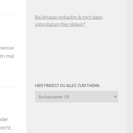
Bei Amazon einkaufen & mich dabei
unterstützen (hier klicken)*
gewisse
m mal
HIER FINDEST DU ALLES ZUM THEMA:
Hier
findest
du
alles
oder
zum
eicht,
Thema: