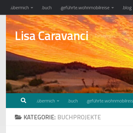
.übermich
.buch
.geführte.wohnmobilreise
.blog
Zum Inhalt springen
Lisa Caravanci
Türkeireisen
.übermich
.buch
.geführte.wohnmobilrei
KATEGORIE:
BUCHPROJEKTE