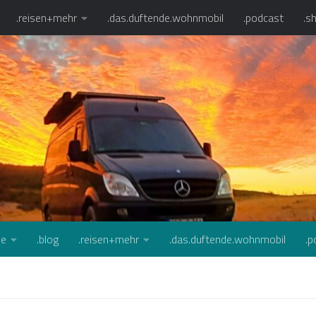
.reisen+mehr
.das.duftende.wohnmobil
.podcast
.s
se
.blog
.reisen+mehr
.das.duftende.wohnmobil
.p