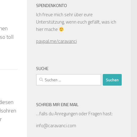
SPENDENKONTO
Ich freue mich sehr über eure
Unterstützung, wenn euch gefällt, was ich
inen
hier mache
o toll
paypal.me/caravanci
SUCHE
Suchen
nach:
diesen
SCHREIB MIR EINE MAIL
lsohren
…falls du Anregungen oder Fragen hast:
r
info@caravanci.com