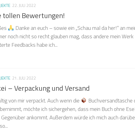
JEKTE
22. JULI 2022
e tollen Bewertungen!
oßes
Danke an euch – sowie ein „Schau mal da her!“ an me
immer noch nicht so recht glauben mag, dass andere mein Werk s
terte Feedbacks habe ich...
JEKTE
21. JULI 2022
kei – Verpackung und Versand
ltig von mir verpackt. Auch wenn die
Buchversandtasche 
übernimmt, möchte ich sichergehen, dass mein Buch ohne Ese
n Gegenüber ankommt. Außerdem würde ich mich auch darübe
o...