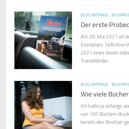
BLOG EINTRÄGE
/
BUCHPRO
Der erste Probe
Am 28. Mai 2021 ist d
Exemplare. Selbstverst
2021 eines davon dabei
Transitländer...
BLOG EINTRÄGE
/
BUCHPRO
Wie viele Bücher
Ich hatte ja anfangs wi
von 100 Büchern druck
bereits den Besitzer ge