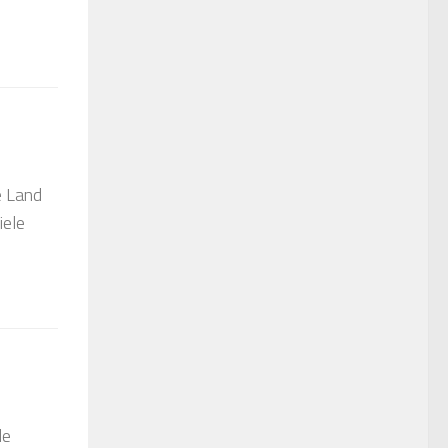
e Land
iele
de