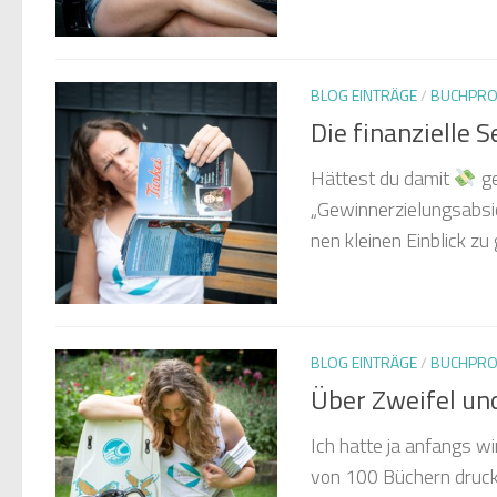
BLOG EINTRÄGE
/
BUCHPRO
Die finanzielle 
Hättest du damit
ge
„Gewinnerzielungsabsi
nen kleinen Einblick z
BLOG EINTRÄGE
/
BUCHPRO
Über Zweifel un
Ich hatte ja anfangs wi
von 100 Büchern drucken