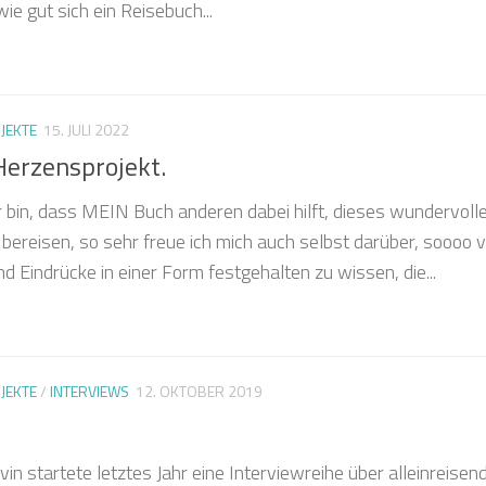
e gut sich ein Reisebuch...
JEKTE
15. JULI 2022
Herzensprojekt.
er bin, dass MEIN Buch anderen dabei hilft, dieses wundervoll
ereisen, so sehr freue ich mich auch selbst darüber, soooo v
d Eindrücke in einer Form festgehalten zu wissen, die...
JEKTE
/
INTERVIEWS
12. OKTOBER 2019
s
n startete letztes Jahr eine Interviewreihe über alleinreisen