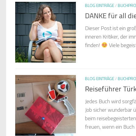
BLOG EINTRÄGE
/
BUCHPRO
DANKE für all di
Dieser Post ist ein gr
inneren Kritiker, der 
finden!
Viele begeis
BLOG EINTRÄGE
/
BUCHPRO
Reiseführer Tür
Jedes Buch wird sorgfä
Job sicher wunderbar 
beim reisebegeisterte
freuen, wenn ein Buch s