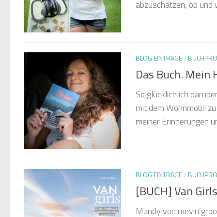
abzuschätzen, ob und wi
BLOG EINTRÄGE
/
BUCHPRO
Das Buch. Mein 
So glücklich ich darüb
mit dem Wohnmobil zu b
meiner Erinnerungen un
BLOG EINTRÄGE
/
BUCHPRO
[BUCH] Van Girl
Mandy von movin’groovi