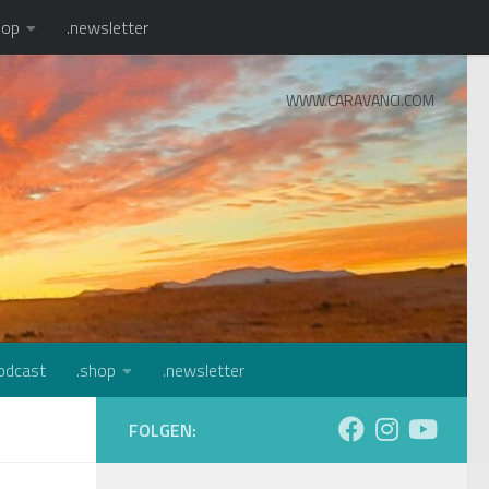
hop
.newsletter
WWW.CARAVANCI.COM
odcast
.shop
.newsletter
FOLGEN: