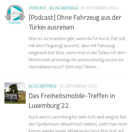
.PODCAST
/
BLOG EINTRÄGE
29. SEPTEMBER 2022
[Podcast] Ohne Fahrzeug aus der
Türkei ausreisen
Was es zu beachten gibt, wenn du für kurze Zeit (z.B.
mit dem Flugzeug) ausreist, aber mit Fahrzeug
eingereist bist Was, wenn man in der Türkei mit dem
Wohnmobil utnerwegs ist und kurzfristig zurück ins
Heimatland muss? Geht das? Wenn...
BLOG EINTRÄGE
16. SEPTEMBER 2022
Das Freiheitsmobile-Treffen in
Luxemburg’22.
Auch wenn Luxemburg für viele echt weit weg ist (bei
den Spritpreisen aktuell noch weiter), sieht man doch
immer wieder einige altbekannte Gesichter dort auf