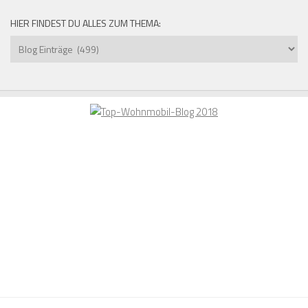
HIER FINDEST DU ALLES ZUM THEMA:
Hier
findest
du
alles
zum
Thema: