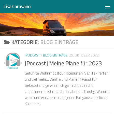
Lisa Caravanci
Zum Inhalt springen
KATEGORIE:
BLOG EINTRÄGE
.PODCAST
/
BLOG EINTRÄGE
25. OKTOBER 2022
[Podcast] Meine Pläne für 2023
Geführte Wohnmobiltour, Kitesurfen, Vanlife-Treffen
und viel mehr… Vanlife und Planen? Passt für
Selbstständige wie mich gar nicht so recht
zusammen – ist manchmal aber doch nötig. Warum,
wozu und was bei mir auf jeden Fall ganz ganz fix im
Kalender...