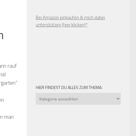
Bei Amazon einkaufen & mich dabei
unterstützen (hier klicken)*
n
ann rauf
mal
rgarten“
HIER FINDEST DU ALLES ZUM THEMA:
Hier
en
findest
du
nn man
alles
zum
Thema: