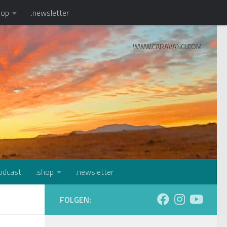
hop
.newsletter
WWW.CARAVANCI.COM
odcast
.shop
.newsletter
FOLGEN: