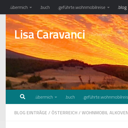
.übermich
.buch
.geführte.wohnmobilreise
.blog
Zum Inhalt springen
Lisa Caravanci
Türkeireisen
.übermich
.buch
.geführte.wohnmobilrei
BLOG EINTRÄGE
/
ÖSTERREICH
/
WOHNMOBIL ALKOVE