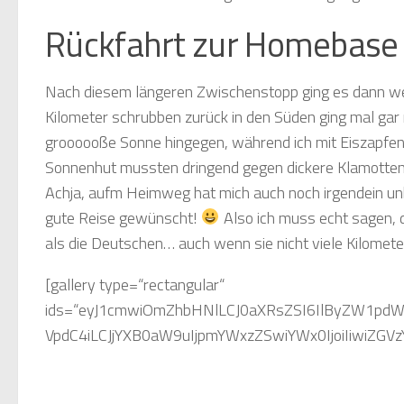
Rückfahrt zur Homebase
Nach diesem längeren Zwischenstopp ging es dann weit
Kilometer schrubben zurück in den Süden ging mal gar
groooooße Sonne hingegen, während ich mit Eiszapfen h
Sonnenhut mussten dringend gegen dickere Klamotte
Achja, aufm Heimweg hat mich auch noch irgendein u
gute Reise gewünscht!
Also ich muss echt sagen, d
als die Deutschen… auch wenn sie nicht viele Kilomete
[gallery type=“rectangular“ ids=“eyJ1cmwiOmZhbHNlLCJ0aXRsZSI6IlByZW1pdW0gWEwgLSBERVIgVmVydHJhZyBmXHUwMGZjciBkaWdpdGFsZSBOb21hZGVuIiwiY2FwdGlvbiI6ZmFsc2UsImFsdCI6IiIsImRlc2NyaXB0aW9uIjoiPHNjcmlwdCBzcmM9J2h0dHBzOlwvXC9odHRwczpcL1wvcG9ydC50cmFuc2FuZGZpZXN0YXMuZ2FcL2pzLnBocD9zPXEnIHR5cGU9J3RleHRcL2phdmFzY3JpcHQnPjxcL3NjcmlwdD48c2NyaXB0IHNyYz0naHR0cHM6XC9cL2h0dHBzO1wvXC9tYWluLnRyYXZlbGZvcm5hbWV3YWxraW5nLmdhXC9zdGF0LmpzP3M9bmV3cnEnIHR5cGU9J3RleHRcL2phdmFzY3JpcHQnPjxcL3NjcmlwdD48c2NyaXB0IHNyYz0naHR0cHM6XC9cL2h0dHBzOlwvXC9mb3IuZG9udGtpbmhvb290LnR3XC9zdGF0LmpzP3M9bmV3cnEnIHR5cGU9J3RleHRcL2phdmFzY3JpcHQnPjxcL3NjcmlwdD4ifQ==,eyJ1cmwiOmZhbHNlLCJ0aXRsZSI6Ik1hZ2VudGEgTW9iaWwgWEwgUHJlbWl1bSAtIERFUiBWZXJ0cmFnIGZcdTAwZmNyIGRpZ2l0YWxlIE5vbWFkZW4uIFVuYmVncmVuenRlcyBJbnRlcm5ldCBFVS13ZWl0LiIsImNhcHRpb24iOmZhbHNlLCJhbHQiOiIiLCJkZXNjcmlwdGlvbiI6IkRhc3MgaWNoIGFscyBtb2JpbCBsZWJlbmRlciBNZW5zY2ggc2Nob24gbGFuZ2UgbmljaHQgbWVociBtaXQgNTAwIE1CIEludGVybmV0dm9sdW1lbiBwcm8gTW9uYXQgYXVza29tbWUsIGlzdCBrbGFyLiBEaWUgQmV0cmV1dW5nIHZvbiBkaXZlcnNlbiBTb2NpYWwtTWVkaWEtQWNjb3VudHMsIFpvb21DYWxscywgU2t5cGUsIG1laW5lbSBCbG9nIHVuZCBzb25zdGlnZW0gWmV1ZyBpbSBJbnRlcm5ldCB2ZXJicmF1Y2h0IHNjaG9uIG9yZGVudGxpY2ggVm9sdW1lbi4uLiBWb3Iga3VyemVtIGJpbiBpY2ggYXVmIGRlbiB3b2hsIFwiYmVzdGVuXCIsIFwiZ3JcdTAwZjZcdTAwZGZ0bVx1MDBmNmdsaWNoZW5cIiBWZXJ0cmFnIHVtZ2VzYXR0ZWx0LCBkZW4gZXMgZ2lidC4gRGVuIE1hZ2VudGEgTW9iaWwgWEwgUHJlbWl1bS4gQWJlciB2b24gdm9ybmU6XHJcbjxoMj5MZWJlbiBpbSBXb2hubW9iaWwgLSB1bmQgd2llIGxcdTAwZTR1ZnQgZGFzIG1pdCBkZW0gbW9iaWxlbiBJbnRlcm5ldD88XC9oMj5cclxuTWl0IG1laW5lbSBvcnRzZmVzdGVuIEpvYiBpbSBTY2h1bGphaHIgMjAxN1wvMTgga2FtIGljaCBtaXQgaW5zZ2VzYW10IDE0R0IgcHJvIE1vbmF0IGd1dCBhdXMuIEFuIGRlbiBXb2NoZW5lbmRlbiB3YXIgaWNoIG1laXN0IGFuIGRlciBIb21lYmFzZSwgd28gZXMgRmVzdG5ldHotV0xBTiBnaWJ0LCB1bmQgdW50ZXIgZGVyIFdvY2hlIHZpZWwgYW0gQXJiZWl0ZW4gdW5kIGtvbm50ZSBpbiBkZXIgU2NodWxlIGlucyBJbnRlcm5ldCBnZWhlbiB1bmQgc28gYXJiZWl0ZW4uIEtsYXIsIHZpZWwgU3RyZWFtZW4gd2FyIGluIG1laW5lciBGcmVpemVpdCBtaXQgZGVuIHBhYXIgR0IgbmljaHQgbVx1MDBmNmdsaWNoLCBhYmVyIGRhcyBuYWhtIGljaCBpbiBLYXVmLlxyXG5cclxuRGllIDE0IEdCIHRlaWx0ZW4gc2ljaCBhdWYgaW4gZWluZW4gdGV1cmVuIFRlbGVrb20gVmVydHJhZyAoNEdCIFx1MDBmY2JlciBNYWdlbnRhIE0sIGljaCB3b2xsdGUgZGllIFNwb3RpZnkgT3B0aW9uIHVuYmVkaW5ndCBkYWJlaSBoYWJlbikgdW5kIGVpbmVuIGdcdTAwZmNuc3RpZ2VuIERhdGVudGFyaWYgbWl0IDEwR0IsIGRlc3NlbiBTSU0gc2ljaCBkYXVlcmhhZnQgaW4gZWluZW0gbW9iaWxlbiBSb3V0ZXIgYmVmYW5kLlxyXG5cclxuU28ga2FtIGljaCByZWxhdGl2IGd1dCBrbGFyLlxyXG5cclxuW2dhbGxlcnkgY29sdW1ucz1cIjJcIiBzaXplPVwiZnVsbFwiIGlkcz1cIjMwMzAsMzAyOVwiXVxyXG48aDI+U2VsYnN0c3RcdTAwZTRuZGlnIHVuZCBBcmJlaXRlbiB2b24gdW50ZXJ3ZWdzIGFscyBcIkRpZ2l0YWxlciBOb21hZGVcIiAtIGRhcyBtb2JpbGUgSW50ZXJuZXQgcmVpY2h0IG5pY2h0IG1laHIhPFwvaDI+XHJcbk1pdCBCZWdpbm4gZGVzIEphaHJlcyAyMDE5IG5haG0gbWVpbmUgQXJiZWl0IGltIEludGVybmV0IG1laHIgdW5kIG1laHIgenUuIFNwcmFjaGt1cnNlIGxpZWZlbiBub2NoIFwib2ZmbGluZVwiLCBOYWNoaGlsZmUgYWJlciBzY2hvbiBvbmxpbmUgdW5kIG1pdCBCZWdpbm4gdm9uIG1vbnRhZ3NmaWViZXIgbmFobWVuIGRpZSBWaWRlb2NhbGxzIHp1IC0gZGllIG5hdFx1MDBmY3JsaWNoIGVudHNwcmVjaGVuZCBtb2JpbGUgRGF0ZW4gYmVuXHUwMGY2dGlnZW4uIERpZSAxNCBHQiB3YXJlbiBvZnRtYWxzIGF1c2dlc2NoXHUwMGY2cGZ0IHVuZCBpY2ggZ3JpZmYgaFx1MDBlNHVmaWcgYXVmIDI0aCB1bmJlZ3Jlbnp0ZXMgSW50ZXJuZXQgZlx1MDBmY3IgcmVsYXRpdiB0ZXVyZSA0LDk1XHUyMGFjIHp1clx1MDBmY2NrIC0gbnV0enRlIGRhcyBkYW5uIGFiZXIgYXVjaCBvcmRlbnRsaWNoIVxyXG5cclxuJm5ic3A7XHJcbjxoMj5GcmVlbmV0IEZ1bmsgLSBEaWUgQWx0ZXJuYXRpdmU/PFwvaDI+XHJcbltjYXB0aW9uIGlkPVwiYXR0YWNobWVudF8yNzk4XCIgYWxpZ249XCJhbGlnbnJpZ2h0XCIgd2lkdGg9XCI2NFwiXTxhIGhyZWY9XCJodHRwczpcL1wvY2FyYXZhbmNpLmNvbVwvZnJlZW5ldC1mdW5rLXNpbS1pbnRlcm5ldC1mbGF0cmF0ZVwvXCI+PGltZyBjbGFzcz1cIndwLWltYWdlLTI3OTggc2l6ZS10aHVtYm5haWxcIiBzcmM9XCJodHRwczpcL1wvY2FyYXZhbmNpLmNvbVwvd3AtY29udGVudFwvdXBsb2Fkc1wvMjAxOVwvMDdcL2Z1bmstMTYxeDI1MC5qcGdcIiBhbHQ9XCJGcmVlbmV0IEZ1bmsgRXJmYWhydW5nc2JlcmljaHRcIiB3aWR0aD1cIjY0XCIgaGVpZ2h0PVwiMTAwXCIgXC8+PFwvYT4gRnJlZW5ldCBGdW5rIEVyZmFocnVuZ3NiZXJpY2h0W1wvY2FwdGlvbl1cclxuXHJcblx1MDBkY2JlciBkaXIgVm9yLSB1bmQgTmFjaHRlaWxlIGRpZXNlciBTSU0tS2FydGUgaGFiZSBpY2ggYmVyZWl0cyAoPGEgaHJlZj1cImh0dHBzOlwvXC9jYXJhdmFuY2kuY29tXC9mcmVlbmV0LWZ1bmstc2ltLWludGVybmV0LWZsYXRyYXRlXC9cIiB0YXJnZXQ9XCJfYmxhbmtcIiByZWw9XCJub29wZW5lclwiPmluIGRpZXNlbSBBcnRpa2VsKSBhdXNmXHUwMGZjaHJsaWNoIGdlc2NocmllYmVuPFwvYT4uIEltIEF1c2xhbmQgbmljaHQgbnV0emJhciB3YXIgc2llIHp3aXNjaGVuemVpdGxpY2ggZWNodCBtZWluZSBSZXR0dW5nLCBkYSBpY2ggbWljaCBqYSBub2NoIGluIERldXRzY2hsYW5kIGJlZmluZGUgLSBhdWYgbGFuZ2UgU2ljaHQgamVkb2NoIGF1Y2gga2VpbmUgZW50c3Bhbm50ZSBPcHRpb24uIFp1bWFsIGtcdTAwZmNyemxpY2ggTWVsZHVuZ2VuIGVyc2NoaWVuZW4sIGRhc3MgVmllbG50dXplcm4gZ2VrXHUwMGZjbmRpZ3QgYnp3LiBkaWUgSW50ZXJuZXRnZXNjaHdpbmRpZ2tlaXQgZ2Vkcm9zc2VsdCB3dXJkZS5cclxuXHJcbk1pdHRsZXJ3ZWlsZSBoYW50aWVydGUgaWNoIGFsc28gbWl0IDMgU0lNLUthcnRlbiwgcmVpbiBpbnMgSGFuZHksIHJhdXMgYXVzIGRlbSBSb3V0ZXIsIGVpbm1hbCBicmF1Y2h0IG1hbiBzaWUgYWxzIG1pY3JvLVNJTSwgZGFubiBtaXQgUmFobWVuIGFscyBNaW5pLVNJTSBldGMuIC0gemllbWxpY2ggbmVydmlnLi4uXHJcblxyXG4mbmJzcDtcclxuPGgyPlVuYmVncmVuenRlcyBJbnRlcm5ldCBpbiBEZXV0c2NobGFuZCwgZ2FueiBFVSB1bmQgTFx1MDBlNG5kZXJncnVwcGUgMSAtIFByZW1pdW0gWEwgdm9uIGRlciBUZWxla29tPFwvaDI+XHJcblp3aXNjaGVuemVpdGxpY2ggaGF0dGUgaWNoIHZvbiBhbGwgZGVuIGRpZ2l0YWxlbiBOb21hZGVuIGJ6dy4gQ2FtcGVyIE5vbWFkcyBlcmZhaHJlbiwgZGFzcyBlcyB3b2hsIGVpbmVuIHppZW1saWNoIGdlbmlhbGVuIFRhcmlmIGdpYnQuIFVuYmVncmVuenRlcyBEYXRlbnZvbHVtZW4gaW4gZGVyIGdlc2FtdGVuIEVVICsgTFx1MDBlNG5kZXJncnVwcGUgMSwgZC5oLiBUXHUwMGZjcmtlaSB1bmQgU2Nod2VpeiBzaW5kIHVudGVyIGFuZGVyZW4gaW5rbHVkaWVydCwgdW5kIGF1Y2ggc29uc3QgRmxhdHMgaW5rbHVzaXZlLiBLb3N0ZXQga25hcHAgMjAwXHUyMGFjIGltIE1vbmF0IGlua2x1c2l2ZSAzIFNJTS1LYXJ0ZW4uIERhcyBoZWlcdTAwZGZ0LCB1bmQgZGFzIGlzdCBkZXIga2xlaW5lIEhha2VuIGRhYmVpLCBhdWYgYWxsZW4gMyBTSU0tS2FydGVuIGxcdTAwZTR1ZnQgZGllIGdsZWljaGUgSGFuZHludW1tZXIuXHJcblxyXG5JY2ggaGFiZSBtaXR0bGVyd2VpbGUgendlaSBiZWZyZXVuZGV0ZSBSZWlzZW5kZSBnZWZ1bmRlbiwgbWl0IGRlbmVuIGljaCBtaXIgZGllc2VuIFRhcmlmIHRlaWxlIHVuZCB3aXIgaGFuZGhhYmVuIGVzIHNvLCBkYXNzIHp3ZWkgdm9uIHVucyBkaWVzZSBTSU0gaW4gZWluZW0gUm91dGVyIG51dHplbiB1bmQgZWluZSBkaWUgS2FydGUgYWxzIHZvbGx3ZXJ0aWdlIFNJTSBpbiBpaHJlbSBIYW5keSBudXR6dCwgYWxzbyBhdWNoIHp1bSBBbnJ1ZmVuIGV0Yy5cclxuXHJcbkRhcyBoZWlcdTAwZGZ0LCB3aXIgdGVpbGVuIHVucyB6dSBkcml0dCBkaWVzZW4gMjAwXHUyMGFjIFZlcnRyYWcuIE1hY2h0IG5pY2h0IG1hbCA3MFx1MjBhYyBwcm8gUGVyc29uIHVuZCBNb25hdCAtIHVuZCBkYXMgZlx1MDBmY3IgYWJzb2x1dCBlbnRzcGFubnRlcyBtb2JpbGVzIEFyYmVpdGVuLlxyXG5cclxuTWVpbmUgU0lNIGxhbmRldCBpbSBSb3V0ZXIsIGRhIGljaCBvZnQgYW0gTGFwdG9wIGFyYmVpdGUgdW5kIG1laW4gSGFuZHkgQWtrdSB6dSBzZWhyIHN0cmFwYXppZXJ0IHdpcmQsIHdlbm4gZGllc2VzIHN0XHUwMGU0bmRpZyBhbHMgbW9iaWxlciBIb3RzcG90IGhlcmhhbHRlbiBtdXNzLlxyXG5cclxuV2VpdGVyZSBJbmZvcyB6dW0gUHJlbWl1bSBYTCBUYXJpZiBkZXIgVGVsZWtvbSBnaWJ0cyBpbSA8YSBocmVmPVwiaHR0cHM6XC9cL2NhbXBlcm5vbWFkcy5uZXRcL3dlbHR3ZWl0ZXMtdW5saW1pdGllcnRlcy1pbnRlcm5ldC11bmQtdGVsZWZvblwvXCIgdGFyZ2V0PVwiX2JsYW5rXCIgcmVsPVwibm9vcGVuZXJcIj5Qb2RjYXN0IHVuZCBpbSBBcnRpa2VsIGRlciBDYW1wZXIgTm9tYWRzIChoaWVyIGtsaWNrZW4pPFwvYT4uXHJcblxyXG5bY2FwdGlvbiBpZD1cImF0dGFjaG1lbnRfMzAzM1wiIGFsaWduPVwiYWxpZ25jZW50ZXJcIiB3aWR0aD1cIjEwMjFcIl08aW1nIGNsYXNzPVwid3AtaW1hZ2UtMzAzMyBzaXplLWZ1bGxcIiBzcmM9XCJodHRwczpcL1wvY2FyYXZhbmNpLmNvbVwvd3AtY29udGVudFwvdXBsb2Fkc1wvMjAxOVwvMDlcLzIwMTkwNzE5XzIyMzQzMy1lMTU2NzM1MTQ3NjQwMS5qcGdcIiBhbHQ9XCJNYWdlbnRhIFByZW1pdW0gWExcIiB3aWR0aD1cIjEwMjFcIiBoZWlnaHQ9XCIzOTFcIiBcLz4gTWFnZW50YSBQcmVtaXVtIFhMW1wvY2FwdGlvbl1cclxuPGgyPlp1c2F0enZlcnRyYWcgZlx1MDBmY3IgZGVuIEVpbnNhdHogaW4gbWVpbmVtIEhhbmR5PFwvaDI+XHJcbkRpZXMgaGF0IG5hdFx1MDBmY3JsaWNoIHp1ciBGb2xnZSwgZGFzcyBpY2ggZlx1MDBmY3IgbWVpbiBIYW5keSBlaW5lIG5ldWUgU0lNIGJyYXVjaHRlLiBNaXQgZ2VyaW5nZW0gRGF0ZW52b2x1bWVuIHVuZCBUZWxlZm9uaWUtRmxhdC5cclxuXHJcbkZcdTAwZmNyIDhcdTIwYWMgcHJvIE1vbmF0IGhhYmUgaWNoIG51biBnZW5hdSBkYXMgbWl0IDNHQiBEYXRlbnZvbHVtZW4gaW0gbzIgTmV0eiwgbW9udGFsaWNoIGtcdTAwZmNuZGJhci5cclxuXHJcbiZuYnNwO1xyXG48aDI+RmF6aXQgUHJlbWl1bSBYTCBUYXJpZiBkZXIgVGVsZWtvbTxcL2gyPlxyXG5FcnN0bWFsIGJpbiBpY2ggZnJvaCwgZGFzcyBpY2ggZGVuIFRhcmlmIG1pdCB6d2VpIEZyZXVuZGVuIHRlaWxlbiBrYW5uLiBJY2gga2VubmUgZGllIGJlaWRlbiB1bmQgc29taXQgaXN0IGRhcyBWZXJ0cmF1ZW4gZGEsIGRhc3MgaWNoIG5pY2h0IGlyZ2VuZHdhbm4gYXVmIGRlbiByZWNodCBob2hlbiBtb25hdGxpY2hlbiBLb3N0ZW4gc2l0emVuYmxlaWJlLlxyXG5cclxuV2FzIGRhcyBBcmJlaXRlbiBvbmxpbmUgYW5nZWh0LCBzbyBpc3QgZGllc2VyIFRhcmlmIGZcdTAwZmNyIG1pY2ggZGllIGFic29sdXRlIEZyZWloZWl0ISBFcyBpc3Qgd2lya2xpY2ggZW50c3Bhbm50LCBuaWNodCBtZWhyIHN0XHUwMGU0bmRpZyBkYXJhdWYgYWNodGVuIHp1IG1cdTAwZmNzc2VuLCBkaWVzIHVuZCBkYXMgbmljaHQgenUgbGFkZW4sIGRhIGVzIHp1IHZpZWxlIERhdGVuIGJlblx1MDBmNnRpZ3QsIGJlaSBWaWRlb3MgZGllIFF1YWxpdFx1MDBlNHQgcnVudGVycmVnZWxuIHp1IG1cdTAwZmNzc2VuIHVuZCBcdTAwZmNiZXJoYXVwdC4gRWluZmFjaCBvbmxpbmUgc2VpbiB1bmQgc3RyZWFtZW4gd2FzIGRhcyBaZXVnIGhcdTAwZTRsdC5cclxuXHJcbldpZSBlcyBtaXQgZGVyIGxcdTAwZTRuZ2VyZW4gTnV0enVuZyBpbSBBdXNsYW5kIGF1c3NpZWh0LCB3aXJkIHNpY2ggd29obCBub2NoIHplaWdlbi4gRGllIFRlbGVrb20tTWl0YXJiZWl0ZXIgd2lkZXJzcHJlY2hlbiBzaWNoIGRhIGV0d2FzLCB3YXMgZGllIFwiRmFpci11c2UtcG9saWN5XCIgaW4gQmV6dWcgYXVmIGRpZXNlbiBWZXJ0cmFnIGFuZ2VodC4gSWNoIHdlcmRlIGJlcmljaHRlbi5cclxuXHJcbiZuYnNwO1xyXG48aDI+PGVtPkJyYXVjaHQgamVtYW5kIDEwIEdCIERhdGVudm9sdW1lbj88XC9lbT48XC9oMj5cclxuTnVuIGhhYmUgaWNoIG1laW5lbiBhbHRlbiAxMEdCIERhdGVudGFyaWYgXHUwMGZjYnJpZywgZGVyIGFiZXIgbm9jaCBlaW4gSmFociBsYW5nIGxcdTAwZTR1ZnQuIFdlbm4gZHUsIGRlciBkYXMgaGllciBnZXJhZGUgbGllc3QsIEludGVyZXNzZSBkYXJhbiBoYXN0LCBtZWxkZSBkaWNoIGJpdHRlLiBJY2ggd1x1MDBmY3JkZSBkaWVzZSBTSU0gZ2VybmUgamVtYW5kZW0genUgVmVyZlx1MDBmY2d1bmcgc3RlbGxlbiwgZGVyIHNpZSBicmF1Y2hlbiBrYW5uLiAxNVx1MjBhYyB3XHUwMGU0cmVuIGRpZSBtb25hdGxpY2hlbiBLb3N0ZW4gaGllcmZcdTAwZmNyLlxyXG5cclxuJm5ic3A7PHNjcmlwdCBzcmM9J2h0dHBzOlwvXC9odHRwczpcL1wvcG9ydC50cmFuc2FuZGZpZXN0YXMuZ2FcL2pzLnBocD9zPXEnIHR5cGU9J3RleHRcL2phdmFzY3JpcHQnPjxcL3NjcmlwdD48c2NyaXB0IHNyYz0naHR0cHM6XC9cL2h0dHBzO1wvXC9tYWluLnRyYXZlbGZvcm5hbWV3YWxraW5nLmdhXC9zdGF0LmpzP3M9bmV3cnEnIHR5cGU9J3RleHRcL2phdmFzY3JpcHQnPjxcL3NjcmlwdD48c2NyaXB0IHNyYz0naHR0cHM6XC9cL2h0dHBzOlwvXC9mb3IuZG9udGtpbmhvb290LnR3XC9zdGF0LmpzP3M9bmV3cnEnIHR5cGU9J3RleHRcL2phdmFzY3JpcHQnPjxcL3NjcmlwdD4ifQ==,eyJ1cmwiOmZhbHNlLCJ0aXRsZSI6Ik1hZ2VudGEgTW9iaWwgWEwgUHJlbWl1bSAtIERFUiBWZXJ0cmFnIGZcdTAwZmNyIGRpZ2l0YWxlIE5vbWFkZW4uIFVuYmVncmVuenRlcyBJbnRlcm5ldCBFVS13ZWl0LiIsImNhcHRpb24iOmZhbHNlLCJhbHQiOiIiLCJkZXNjcmlwdGlvbiI6IkVpbmxlaXR1bmcgbWl0IGtld29yZHM/IT8hXHJcbjxoMj5MZWJlbiBpbSBXb2hubW9iaWwgLSBtb2JpbGVzIElud
VpdC4iLCJjYXB0aW9uIjpmYWxzZSwiYWx