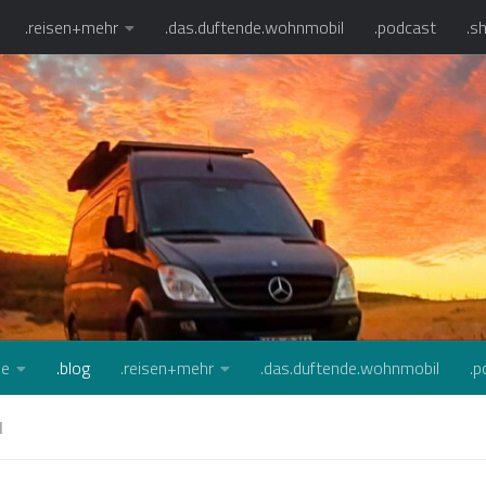
.reisen+mehr
.das.duftende.wohnmobil
.podcast
.s
se
.blog
.reisen+mehr
.das.duftende.wohnmobil
.p
N