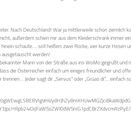
er. Nach Deutschland! War ja mittlerweile schon ziemlich ka
 nicht, außerdem schien mir aus dem Kleiderschrank immer ei
inein schaute…. soll heißen: zwei Röcke, vier kurze Hosen u
n ausgetauscht werden!
nbekannter Mann von der Straße aus ins WoMo gegrüßt und m
ass die Österreicher einfach um einiges freundlicher und offe
r trennen… Jeder sagt dir „Servus“ oder „Grüas di“… einfach s
0IjoiIiwiZGVzY3JpcHRpb24iOiJFaW5sZWl0