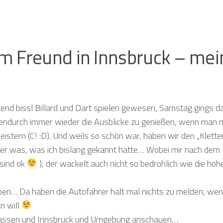
m Freund in Innsbruck – mei
end bissl Billard und Dart spielen gewesen, Samstag gings d
schendurch immer wieder die Ausblicke zu genießen, wenn man 
istern (C! :D). Und weils so schön war, haben wir den „Klette
er was, was ich bislang gekannt hatte… Wobei mir nach dem
e sind ok
), der wackelt auch nicht so bedrohlich wie die hoh
ben… Da haben die Autofahrer halt mal nichts zu melden, we
n will
 lassen und Innsbruck und Umgebung anschauen…