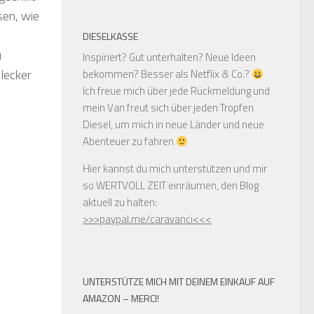
sen, wie
DIESELKASSE
u
Inspiriert? Gut unterhalten? Neue Ideen
 lecker
bekommen? Besser als Netflix & Co.?
Ich freue mich über jede Rückmeldung und
mein Van freut sich über jeden Tropfen
Diesel, um mich in neue Länder und neue
Abenteuer zu fahren
Hier kannst du mich unterstützen und mir
so WERTVOLL ZEIT einräumen, den Blog
aktuell zu halten:
>>>paypal.me/caravanci<<<
UNTERSTÜTZE MICH MIT DEINEM EINKAUF AUF
AMAZON – MERCI!