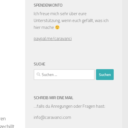
SPENDENKONTO
Ich freue mich sehr über eure
Unterstützung, wenn euch gefällt, was ich
hier mache
paypal.me/caravanci
SUCHE
Suchen
nach:
SCHREIB MIR EINE MAIL
…falls du Anregungen oder Fragen hast:
info@caravanci.com
ren
echillt