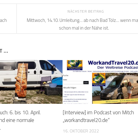
NÄCHSTER BEITRAG
nach
Mittwoch, 14.10. Umleitung… ab nach Bad Tölz… wenn m
schon mal in der Nähe ist.
T …
h: 6. bis 10. April.
[Interview] im Podcast von Mitch
nd eine normale
„workandtravel20.de“
.
16. OKTOBER 2022