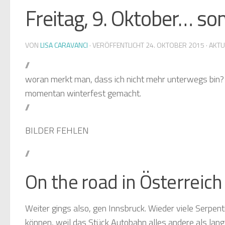
Freitag, 9. Oktober… 
VON
LISA CARAVANCI
· VERÖFFENTLICHT
24. OKTOBER 2015
· AKTU
//
woran merkt man, dass ich nicht mehr unterwegs bin? 
momentan winterfest gemacht.
//
BILDER FEHLEN
//
On the road in Österreich
Weiter gings also, gen Innsbruck. Wieder viele Serpenti
können, weil das Stück Autobahn alles andere als lang