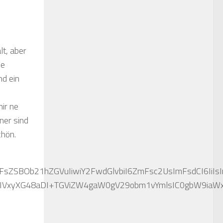
lt, aber
ne
nd ein
ir ne
ner sind
chön.
dW5nIG1pdCBrZXdvcmRzPyE/IVxyXG48aDI+TG