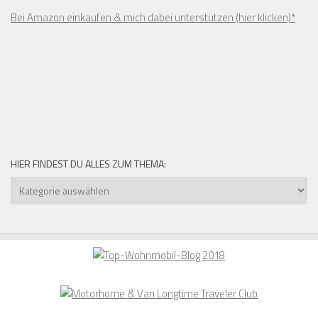
Bei Amazon einkaufen & mich dabei unterstützen (hier klicken)*
HIER FINDEST DU ALLES ZUM THEMA:
Hier
findest
du
alles
zum
Thema: