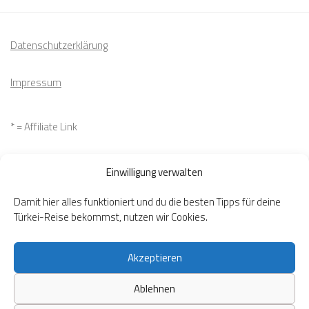
Datenschutzerklärung
Impressum
* = Affiliate Link
Cookie Richtlinie
Einwilligung verwalten
Widerrufsbelehrung
Damit hier alles funktioniert und du die besten Tipps für deine
Türkei-Reise bekommst, nutzen wir Cookies.
Akzeptieren
Ablehnen
Lisa Caravanci © 2026. Alle Rechte vorbehalten.