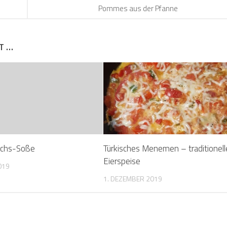
Pommes aus der Pfanne
T …
achs-Soße
Türkisches Menemen – traditionell
Eierspeise
019
1. DEZEMBER 2019