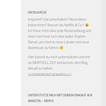
DIESELKASSE
Inspiriert? Gut unterhalten? Neue Ideen
bekommen? Besser als Netflix & Co.?
Ich freue mich über jede Rückmeldung und
mein Van freut sich über jeden Tropfen
Diesel, um mich in neue Länder und neue
Abenteuer zu fahren
Hier kannst du mich unterstützen und mir
so WERTVOLL ZEIT einräumen, den Blog
aktuell zu halten:
>>>paypal.me/caravanci<<<
UNTERSTÜTZE MICH MIT DEINEM EINKAUF AUF
AMAZON – MERCI!