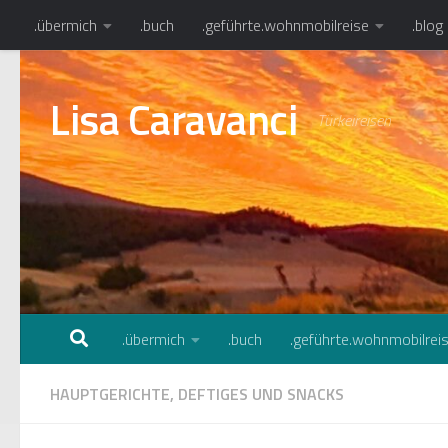
.übermich
.buch
.geführte.wohnmobilreise
.blog
Zum Inhalt springen
Lisa Caravanci
Türkeireisen
.übermich
.buch
.geführte.wohnmobilrei
HAUPTGERICHTE, DEFTIGES UND SNACKS