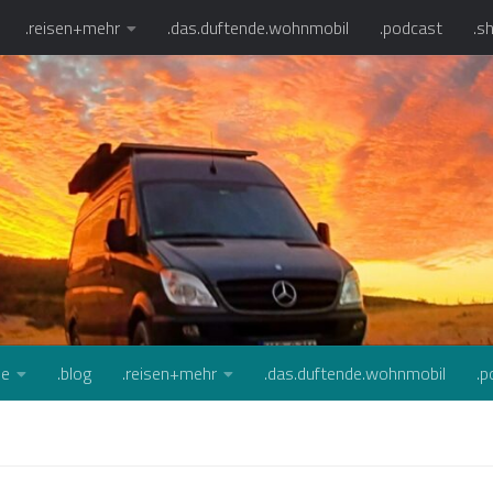
.reisen+mehr
.das.duftende.wohnmobil
.podcast
.s
se
.blog
.reisen+mehr
.das.duftende.wohnmobil
.p