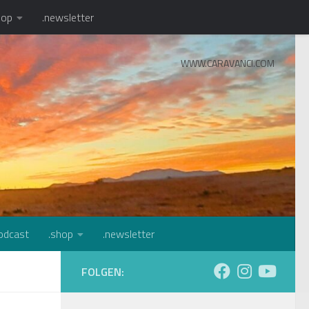
hop
.newsletter
WWW.CARAVANCI.COM
odcast
.shop
.newsletter
FOLGEN: