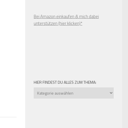
Bei Amazon einkaufen & mich dabei
unterstützen (hier klicken)*
HIER FINDEST DU ALLES ZUM THEMA:
Hier
findest
du
alles
zum
Thema: